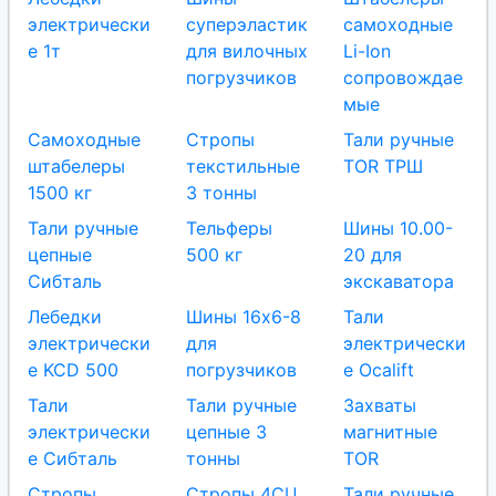
электрически
суперэластик
самоходные
е 1т
для вилочных
Li-Ion
погрузчиков
сопровождае
мые
Самоходные
Стропы
Тали ручные
штабелеры
текстильные
TOR ТРШ
1500 кг
3 тонны
Тали ручные
Тельферы
Шины 10.00-
цепные
500 кг
20 для
Сибталь
экскаватора
Лебедки
Шины 16x6-8
Тали
электрически
для
электрически
е KCD 500
погрузчиков
е Ocalift
Тали
Тали ручные
Захваты
электрически
цепные 3
магнитные
е Сибталь
тонны
TOR
Стропы
Стропы 4СЦ
Тали ручные