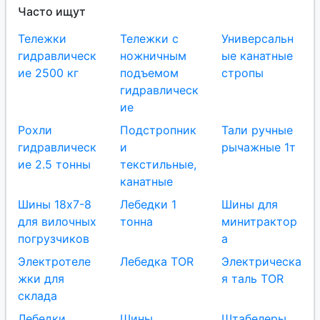
Часто ищут
Тележки
Тележки с
Универсальн
гидравлическ
ножничным
ые канатные
ие 2500 кг
подъемом
стропы
гидравлическ
ие
Рохли
Подстропник
Тали ручные
гидравлическ
и
рычажные 1т
ие 2.5 тонны
текстильные,
канатные
Шины 18x7-8
Лебедки 1
Шины для
для вилочных
тонна
минитрактор
погрузчиков
а
Электротеле
Лебедка TOR
Электрическа
жки для
я таль TOR
склада
Лебедки
Шины
Штабелеры